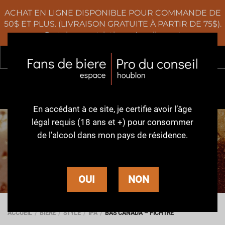
ACHAT EN LIGNE DISPONIBLE POUR COMMANDE DE
50$ ET PLUS. (LIVRAISON GRATUITE À PARTIR DE 75$).
Certaines restrictions s'appliquent
Rec
0
En accédant à ce site,
je certifie avoir l’âge
légal requis (18 ans et +)
pour consommer
de l’alcool dans
mon pays de résidence.
BIÈRE
OUI
NON
ACCUEIL
BIÈRE
STYLE
IPA
BAS CANADA – FICHTRE