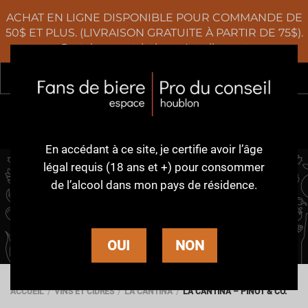
ACHAT EN LIGNE DISPONIBLE POUR COMMANDE DE
50$ ET PLUS. (LIVRAISON GRATUITE À PARTIR DE 75$).
Certaines restrictions s'appliquent
Rec
0
En accédant à ce site,
je certifie avoir l’âge
légal requis (18 ans et +)
pour consommer
de l’alcool dans
mon pays de résidence.
LA CANTINA
OUI
NON
ACCUEIL
VINS ET CIDRES
LA CANTINA
LA CANTINA – PINOT & CO.