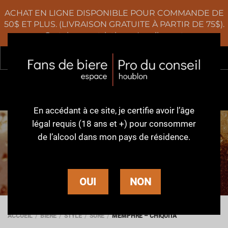
ACHAT EN LIGNE DISPONIBLE POUR COMMANDE DE
50$ ET PLUS. (LIVRAISON GRATUITE À PARTIR DE 75$).
Certaines restrictions s'appliquent
Rec
0
En accédant à ce site,
je certifie avoir l’âge
légal requis (18 ans et +)
pour consommer
de l’alcool dans
mon pays de résidence.
BIÈRE
OUI
NON
ACCUEIL
BIÈRE
STYLE
SURE
MEMPHRÉ – CHIQUITA