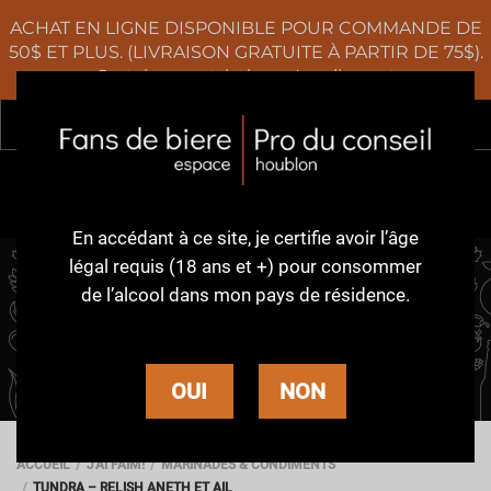
ACHAT EN LIGNE DISPONIBLE POUR COMMANDE DE
50$ ET PLUS. (LIVRAISON GRATUITE À PARTIR DE 75$).
Certaines restrictions s'appliquent
Rec
0
En accédant à ce site,
je certifie avoir l’âge
légal requis (18 ans et +)
pour consommer
de l’alcool dans
mon pays de résidence.
J'AI FAIM!
OUI
NON
ACCUEIL
J'AI FAIM!
MARINADES & CONDIMENTS
TUNDRA – RELISH ANETH ET AIL