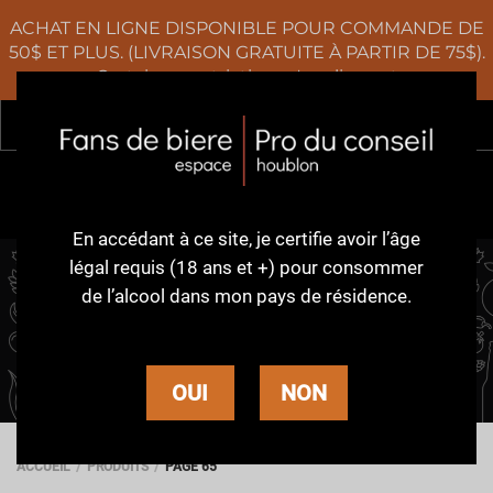
ACHAT EN LIGNE DISPONIBLE POUR COMMANDE DE
50$ ET PLUS. (LIVRAISON GRATUITE À PARTIR DE 75$).
Certaines restrictions s'appliquent
Rec
0
En accédant à ce site,
je certifie avoir l’âge
légal requis (18 ans et +)
pour consommer
de l’alcool dans
mon pays de résidence.
PRODUITS
OUI
NON
ACCUEIL
PRODUITS
PAGE 65