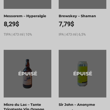
Messorem – Hyperalgie
Brewskey – Shaman
8,29
$
7,79
$
TIPA | 473 ml | 10%
IPA | 473 ml | 6,5%
ÉPUISÉ
ÉPUISÉ
Micro du Lac – Tante
Sir John – Anonyme
Tricotante Vin Orange