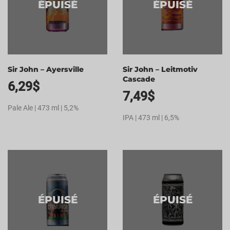
ÉPUISÉ
ÉPUISÉ
Sir John – Ayersville
Sir John – Leitmotiv
Cascade
6,29
$
7,49
$
Pale Ale | 473 ml | 5,2%
IPA | 473 ml | 6,5%
ÉPUISÉ
ÉPUISÉ