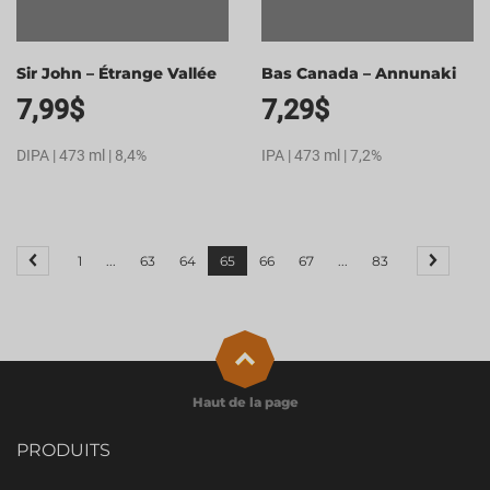
Sir John – Étrange Vallée
Bas Canada – Annunaki
7,99
$
7,29
$
DIPA | 473 ml | 8,4%
IPA | 473 ml | 7,2%
1
...
63
64
65
66
67
...
83
Haut de la page
PRODUITS