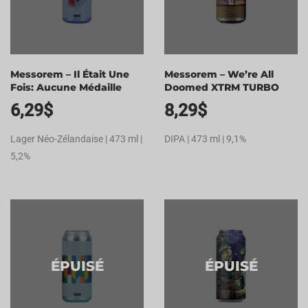
Messorem – Il Était Une
Messorem – We’re All
Fois: Aucune Médaille
Doomed XTRM TURBO
6,29
$
8,29
$
Lager Néo-Zélandaise | 473 ml |
DIPA | 473 ml | 9,1%
5,2%
ÉPUISÉ
ÉPUISÉ