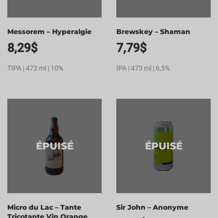
Messorem – Hyperalgie
Brewskey – Shaman
8,29
$
7,79
$
TIPA | 473 ml | 10%
IPA | 473 ml | 6,5%
ÉPUISÉ
ÉPUISÉ
Micro du Lac – Tante
Sir John – Anonyme
Tricotante Vin Orange