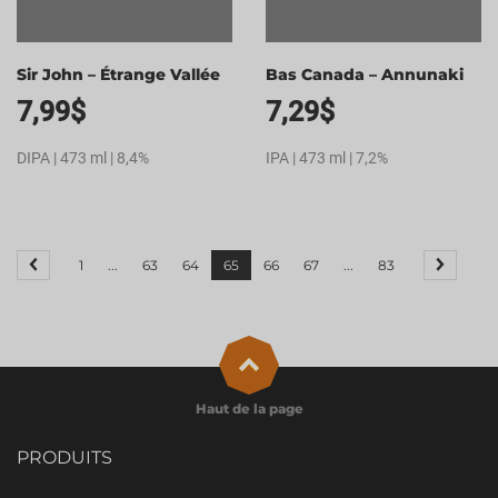
Sir John – Étrange Vallée
Bas Canada – Annunaki
7,99
$
7,29
$
DIPA | 473 ml | 8,4%
IPA | 473 ml | 7,2%
1
...
63
64
65
66
67
...
83
Haut de la page
PRODUITS