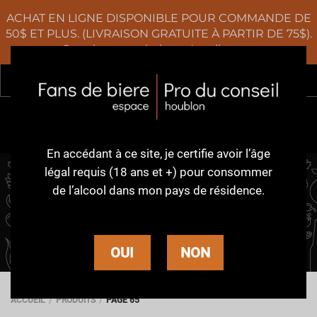
ACHAT EN LIGNE DISPONIBLE POUR COMMANDE DE
50$ ET PLUS. (LIVRAISON GRATUITE À PARTIR DE 75$).
Certaines restrictions s'appliquent
Rec
0
En accédant à ce site,
je certifie avoir l’âge
légal requis (18 ans et +)
pour consommer
de l’alcool dans
mon pays de résidence.
PRODUITS
OUI
NON
ACCUEIL
PRODUITS
PAGE 65