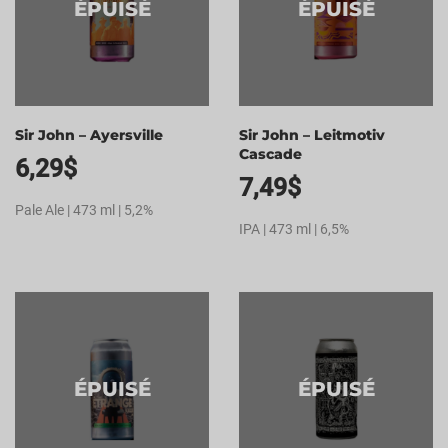
ÉPUISÉ
ÉPUISÉ
Sir John – Ayersville
Sir John – Leitmotiv
Cascade
6,29
$
7,49
$
Pale Ale | 473 ml | 5,2%
IPA | 473 ml | 6,5%
ÉPUISÉ
ÉPUISÉ