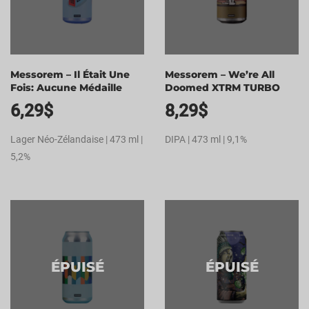
Messorem – Il Était Une
Messorem – We’re All
Fois: Aucune Médaille
Doomed XTRM TURBO
6,29
$
8,29
$
Lager Néo-Zélandaise | 473 ml |
DIPA | 473 ml | 9,1%
5,2%
ÉPUISÉ
ÉPUISÉ