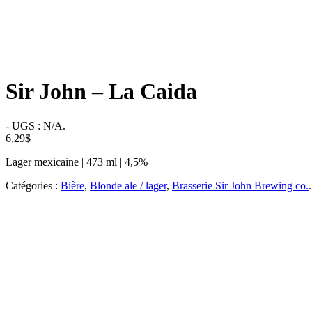
Sir John – La Caida
-
UGS :
N/A
.
6,29
$
Lager mexicaine | 473 ml | 4,5%
Catégories :
Bière
,
Blonde ale / lager
,
Brasserie Sir John Brewing co.
.