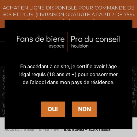
ACHAT EN LIGNE DISPONIBLE POUR COMMANDE DE
50$ ET PLUS. (LIVRAISON GRATUITE À PARTIR DE 75$).
Certaines restrictions s'appliquent
Rec
0
En accédant à ce site,
je certifie avoir l’âge
légal requis (18 ans et +)
pour consommer
de l’alcool dans
mon pays de résidence.
BAD BONES
OUI
NON
ACCUEIL
BIÈRE
STYLE
IPA
BAD BONES – SCAR TISSUE