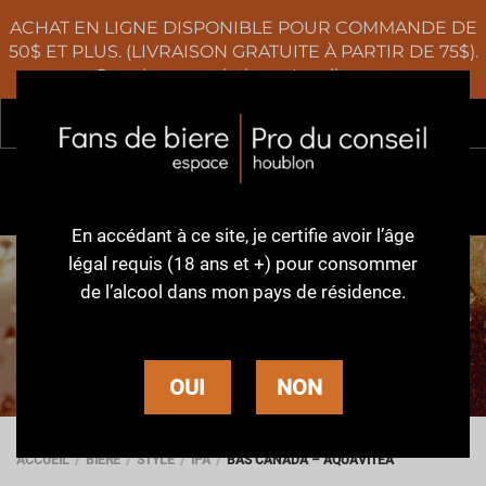
ACHAT EN LIGNE DISPONIBLE POUR COMMANDE DE
50$ ET PLUS. (LIVRAISON GRATUITE À PARTIR DE 75$).
Certaines restrictions s'appliquent
Rec
0
En accédant à ce site,
je certifie avoir l’âge
légal requis (18 ans et +)
pour consommer
de l’alcool dans
mon pays de résidence.
BIÈRE
OUI
NON
ACCUEIL
BIÈRE
STYLE
IPA
BAS CANADA – AQUAVITEA