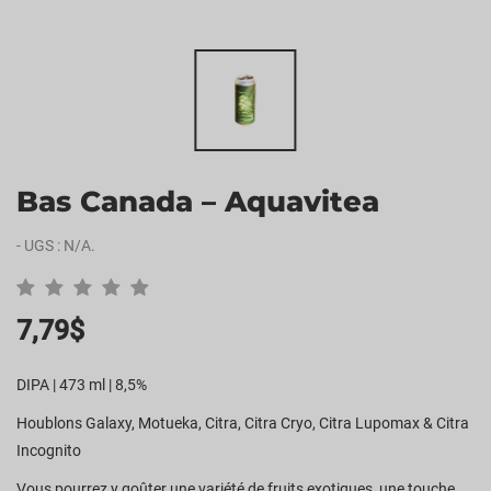
Bas Canada – Aquavitea
-
UGS :
N/A
.
7,79
$
DIPA | 473 ml | 8,5%
Houblons Galaxy, Motueka, Citra, Citra Cryo, Citra Lupomax & Citra
Incognito
Vous pourrez y goûter une variété de fruits exotiques, une touche