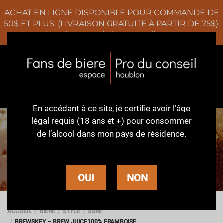
ACHAT EN LIGNE DISPONIBLE POUR COMMANDE DE
50$ ET PLUS. (LIVRAISON GRATUITE À PARTIR DE 75$).
Certaines restrictions s'appliquent
Rec
0
En accédant à ce site,
je certifie avoir l’âge
légal requis (18 ans et +)
pour consommer
de l’alcool dans
mon pays de résidence.
BIÈRE
OUI
NON
ACCUEIL
BIÈRE
STYLE
SURE
BREWSKEY – BREW JUICE100% FRAMBOISE