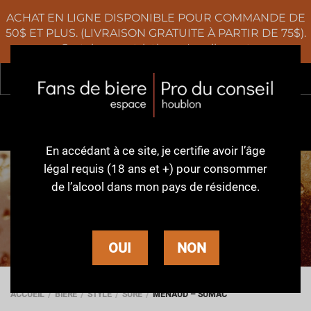
ACHAT EN LIGNE DISPONIBLE POUR COMMANDE DE
50$ ET PLUS. (LIVRAISON GRATUITE À PARTIR DE 75$).
Certaines restrictions s'appliquent
Rec
0
En accédant à ce site,
je certifie avoir l’âge
légal requis (18 ans et +)
pour consommer
de l’alcool dans
mon pays de résidence.
BIÈRE
OUI
NON
ACCUEIL
BIÈRE
STYLE
SURE
MENAUD – SUMAC