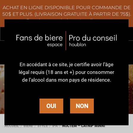
ACHAT EN LIGNE DISPONIBLE POUR COMMANDE DE
50$ ET PLUS. (LIVRAISON GRATUITE À PARTIR DE 75$).
Certaines restrictions s'appliquent
Rec
0
En accédant à ce site,
je certifie avoir l’âge
légal requis (18 ans et +)
pour consommer
de l’alcool dans
mon pays de résidence.
BIÈRE
OUI
NON
ACCUEIL
BIÈRE
STYLE
IPA
NOCTEM – CATNIP MINNI