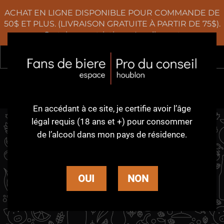
ACHAT EN LIGNE DISPONIBLE POUR COMMANDE DE
50$ ET PLUS. (LIVRAISON GRATUITE À PARTIR DE 75$).
Certaines restrictions s'appliquent
Rec
0
En accédant à ce site,
je certifie avoir l’âge
légal requis (18 ans et +)
pour consommer
de l’alcool dans
mon pays de résidence.
CIDRERIE AU
PIED DE
OUI
NON
COCHON