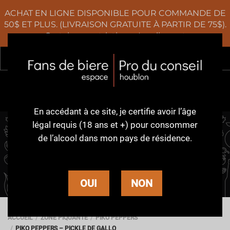
ACHAT EN LIGNE DISPONIBLE POUR COMMANDE DE
50$ ET PLUS. (LIVRAISON GRATUITE À PARTIR DE 75$).
Certaines restrictions s'appliquent
Rec
0
En accédant à ce site,
je certifie avoir l’âge
légal requis (18 ans et +)
pour consommer
de l’alcool dans
mon pays de résidence.
PIKO PEPPERS
OUI
NON
ACCUEIL
ZONE PIQUANTE
PIKO PEPPERS
PIKO PEPPERS – PICKLE DE GALLO