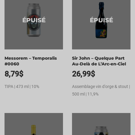
ÉPUISÉ
ÉPUISÉ
Messorem – Temporalis
Sir John – Quelque Part
#0060
Au-Delà de L’Arc-en-Ciel
8,79
$
26,99
$
TIPA | 473 ml | 10%
Assemblage vin d'orge & stout |
500 ml | 11,9%