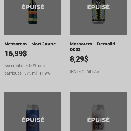
ÉPUISÉ
ÉPUISÉ
Messorem – Mort Jaune
Messorem – Demoliri
0032
16,99
$
8,29
$
Assemblage de Stouts
IPA | 473 ml | 7%
barriqués | 375 ml | 11,9%
ÉPUISÉ
ÉPUISÉ