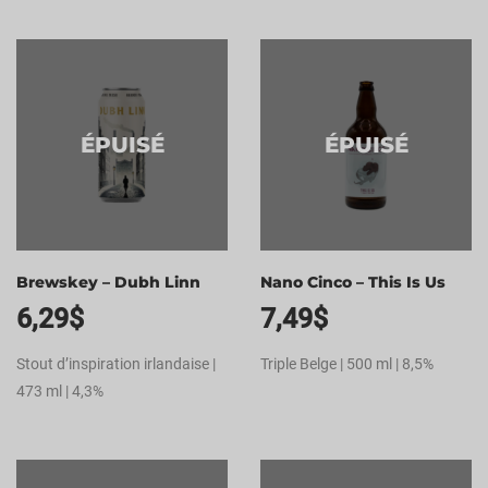
ÉPUISÉ
ÉPUISÉ
Brewskey – Dubh Linn
Nano Cinco – This Is Us
6,29
$
7,49
$
Stout d’inspiration irlandaise |
Triple Belge | 500 ml | 8,5%
473 ml | 4,3%