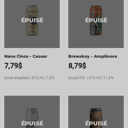
ÉPUISÉ
ÉPUISÉ
Nano Cinco – Casoar
Brewskey – Amplinova
7,79
$
8,79
$
Gose impéiale | 473 ml | 7,2%
Quad-IPA | 473 ml | 11,9%
ÉPUISÉ
ÉPUISÉ