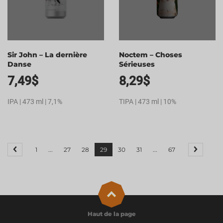
Sir John – La dernière
Noctem – Choses
Danse
Sérieuses
7,49
$
8,29
$
IPA | 473 ml | 7,1%
TIPA | 473 ml | 10%
1
...
27
28
29
30
31
...
67
Haut de la page