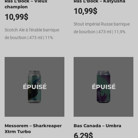
Ras L’Bock – Vieux
Ras L’Bock – Katyusha
champion
10,99
$
10,99
$
Stout impérial Russe barrique
Scotch Ale à l'érable barrique
de bourbon | 473 ml | 11,9%
de bourbon | 473 ml | 11%
ÉPUISÉ
ÉPUISÉ
Messorem – Sharkreaper
Bas Canada – Umbra
Xtrm Turbo
6,29
$