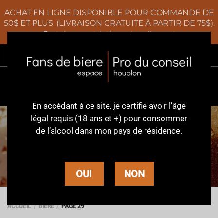
ACHAT EN LIGNE DISPONIBLE POUR COMMANDE DE
50$ ET PLUS. (LIVRAISON GRATUITE À PARTIR DE 75$).
Certaines restrictions s'appliquent
Rec
0
En accédant à ce site,
je certifie avoir l’âge
légal requis (18 ans et +)
pour consommer
de l’alcool dans
mon pays de résidence.
BIÈRE
OUI
NON
ACCUEIL
BIÈRE
PAGE 29