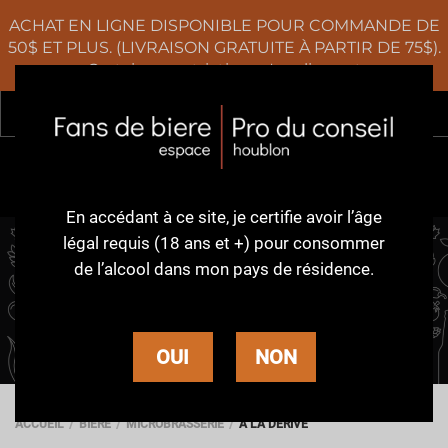
ACHAT EN LIGNE DISPONIBLE POUR COMMANDE DE
50$ ET PLUS. (LIVRAISON GRATUITE À PARTIR DE 75$).
Certaines restrictions s'appliquent
Rec
0
En accédant à ce site,
je certifie avoir l’âge
légal requis (18 ans et +)
pour consommer
de l’alcool dans
mon pays de résidence.
À LA DÉRIVE
OUI
NON
ACCUEIL
BIÈRE
MICROBRASSERIE
À LA DÉRIVE