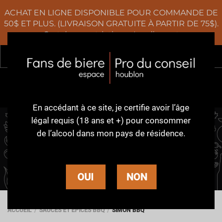
ACHAT EN LIGNE DISPONIBLE POUR COMMANDE DE
50$ ET PLUS. (LIVRAISON GRATUITE À PARTIR DE 75$).
Certaines restrictions s'appliquent
Rec
0
En accédant à ce site,
je certifie avoir l’âge
légal requis (18 ans et +)
pour consommer
de l’alcool dans
mon pays de résidence.
SIMON BBQ
OUI
NON
ACCUEIL
SAUCES ET ÉPICES BBQ
SIMON BBQ