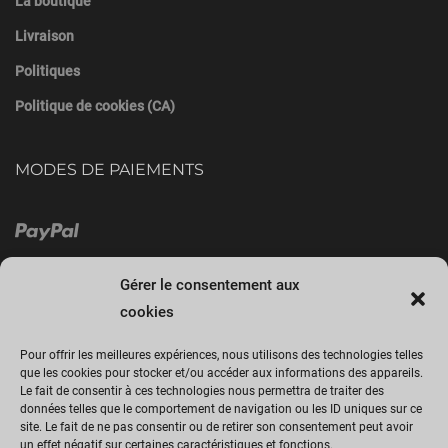
La boutique
Livraison
Politiques
Politique de cookies (CA)
MODES DE PAIEMENTS
Gérer le consentement aux
cookies
Pour offrir les meilleures expériences, nous utilisons des technologies telles
que les cookies pour stocker et/ou accéder aux informations des appareils.
Le fait de consentir à ces technologies nous permettra de traiter des
Cliquez sur « J’accepte » pour activer
données telles que le comportement de navigation ou les ID uniques sur ce
site. Le fait de ne pas consentir ou de retirer son consentement peut avoir
Facebook
un effet négatif sur certaines caractéristiques et fonctions.