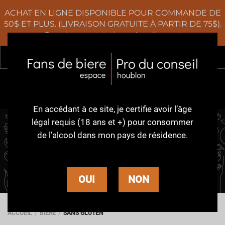
ACHAT EN LIGNE DISPONIBLE POUR COMMANDE DE
50$ ET PLUS. (LIVRAISON GRATUITE À PARTIR DE 75$).
Certaines restrictions s'appliquent
Rec
0
En accédant à ce site,
je certifie avoir l’âge
légal requis (18 ans et +)
pour consommer
de l’alcool dans
mon pays de résidence.
SANS GLUTEN
OUI
NON
ACCUEIL
BIÈRE
SANS GLUTEN