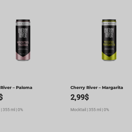
 River – Paloma
Cherry River – Margarita
$
2,99
$
 | 355 ml | 0%
Mocktail | 355 ml | 0%