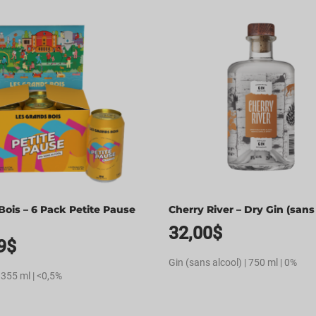
Bois – 6 Pack Petite Pause
Cherry River – Dry Gin (sans 
32,00
$
9
$
Gin (sans alcool) | 750 ml | 0%
 355 ml | <0,5%