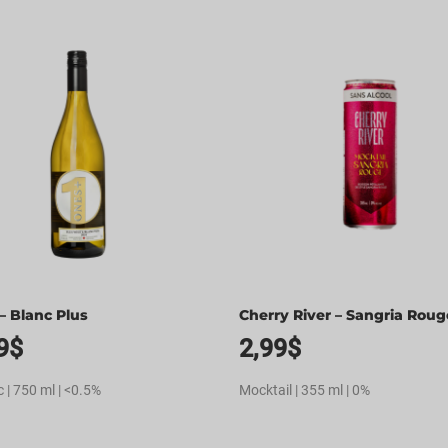
– Blanc Plus
Cherry River – Sangria Roug
9
$
2,99
$
 | 750 ml | <0.5%
Mocktail | 355 ml | 0%