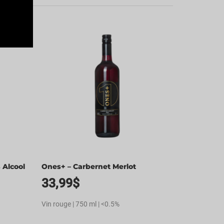
 Alcool
Ones+ – Carbernet Merlot
33,99
$
Vin rouge | 750 ml | <0.5%