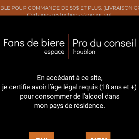
BLE POUR COMMANDE DE 50$ ET PLUS. (LIVRAISON GRA
Certaines restrictions s'appliquent
PRODUITS
À PROPOS
NOS COLLABOR
TIONS SANS ALC
En accédant à ce site,
je certifie avoir l’âge légal requis (18 ans et +)
pour consommer de l’alcool dans
mon pays de résidence.
Afficher
par page
Montrer 1–16 sur 53 résultats