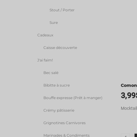
Stout / Porter
Sure
Cadeaux
Caisse découverte
J'ai faim!
Bec salé
Comont
Bibitte à sucre
3,99
Bouffe expresse (Prêt à manger)
Mocktail
Crémy pâtisserie
Grignotines Carnivores
Marinades & Condiments