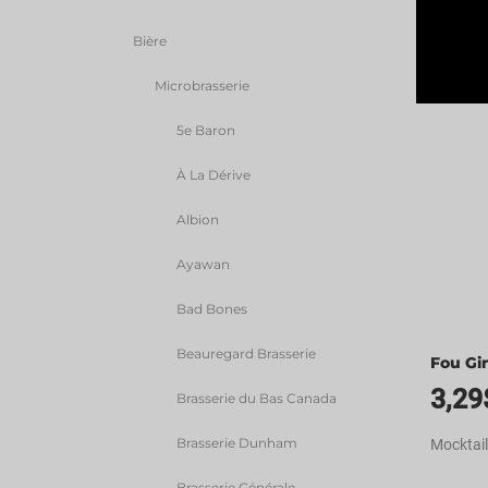
Bière
Microbrasserie
5e Baron
À La Dérive
Albion
Ayawan
Bad Bones
Beauregard Brasserie
Fou Gin
3,29
Brasserie du Bas Canada
Brasserie Dunham
Mocktail
Brasserie Générale