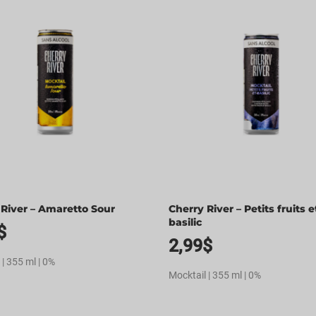
 River – Amaretto Sour
Cherry River – Petits fruits e
basilic
$
2,99
$
 | 355 ml | 0%
Mocktail | 355 ml | 0%