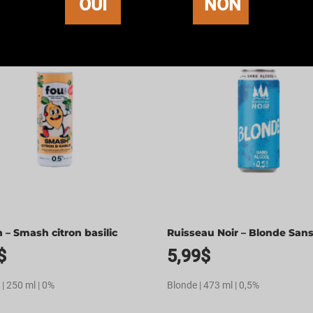
OUI
NON
 – Smash citron basilic
Ruisseau Noir – Blonde Sans
$
5,99
$
 | 250 ml | 0%
Blonde | 473 ml | 0,5%