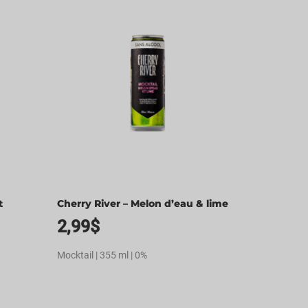
t
Cherry River – Melon d’eau & lime
2,99
$
Mocktail | 355 ml | 0%