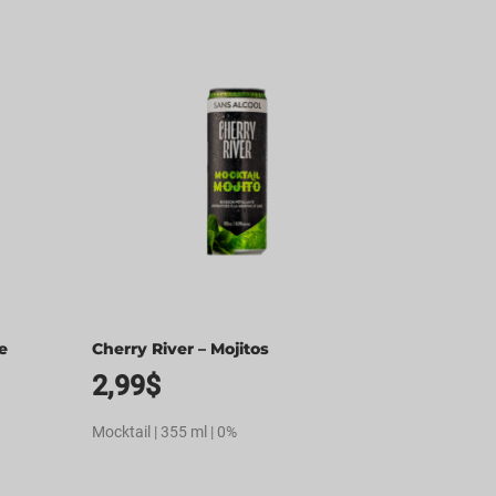
e
Cherry River – Mojitos
2,99
$
Mocktail | 355 ml | 0%