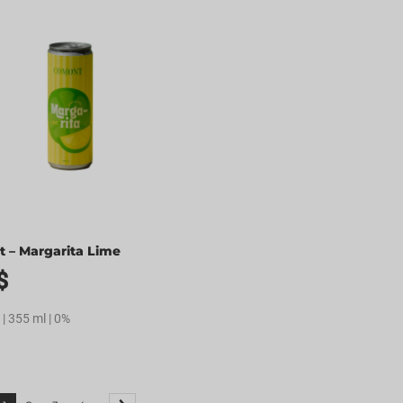
 – Margarita Lime
$
 | 355 ml | 0%