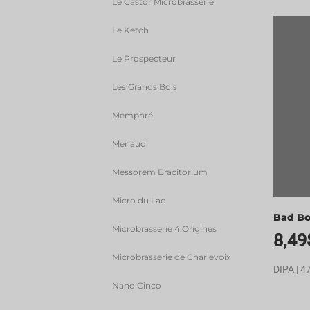
Le Castor Microbrasserie
Le Ketch
Le Prospecteur
Les Grands Bois
Memphré
Menaud
Messorem Bracitorium
Micro du Lac
Bad Bon
Microbrasserie 4 Origines
8,49
Microbrasserie de Charlevoix
DIPA | 4
Nano Cinco