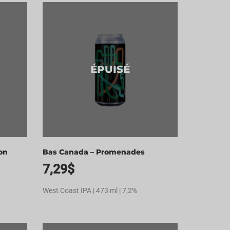
ÉPUISÉ
on
Bas Canada – Promenades
7,29
$
West Coast IPA | 473 ml | 7,2%