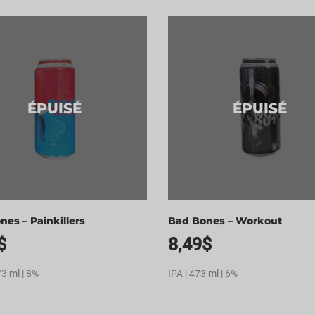
ÉPUISÉ
ÉPUISÉ
es – Painkillers
Bad Bones – Workout
$
8,49
$
73 ml | 8%
IPA | 473 ml | 6%