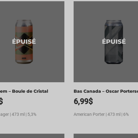
ÉPUISÉ
ÉPUISÉ
em – Boule de Cristal
Bas Canada – Oscar Porters
$
6,99
$
ager | 473 ml | 5,3%
American Porter | 473 ml | 6%