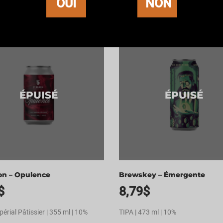
OUI
NON
ontrer 465–480 sur 1060 résultats
ÉPUISÉ
ÉPUISÉ
on – Opulence
Brewskey – Émergente
$
8,79
$
érial Pâtissier | 355 ml | 10%
TIPA | 473 ml | 10%