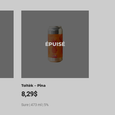
ÉPUISÉ
Toltèk – Pina
8,29
$
Sure | 473 ml | 5%