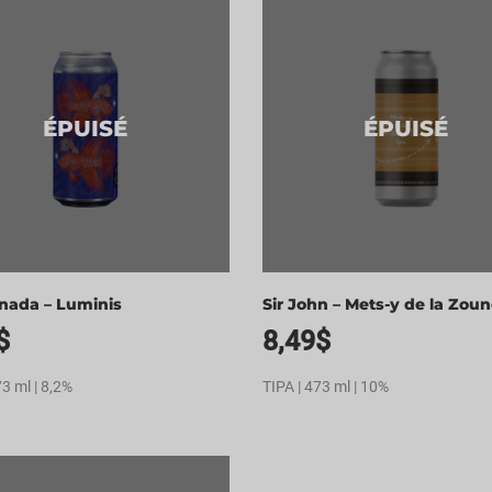
ÉPUISÉ
ÉPUISÉ
nada – Luminis
Sir John – Mets-y de la Zou
$
8,49
$
73 ml | 8,2%
TIPA | 473 ml | 10%