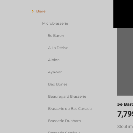
M
Bière
Microbrasserie
5e Baron
À La Dérive
Albion
Ayawan
Bad Bones
Beauregard Brasserie
5e Bar
Brasserie du Bas Canada
7,79
Brasserie Dunham
Stout imp
Brasserie Générale