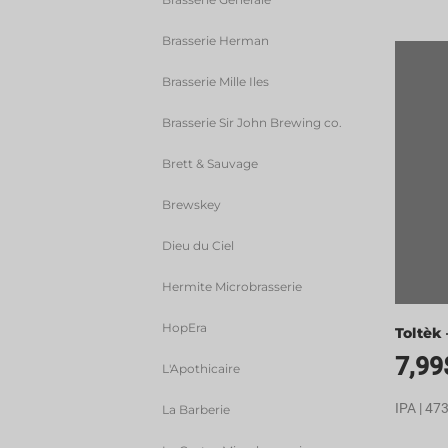
Brasserie Herman
Brasserie Mille Iles
Brasserie Sir John Brewing co.
Brett & Sauvage
Brewskey
Dieu du Ciel
Hermite Microbrasserie
HopEra
Toltèk 
7,99
L'Apothicaire
IPA | 473
La Barberie