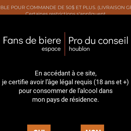
BLE POUR COMMANDE DE 50$ ET PLUS. (LIVRAISON GRA
Certaines restrictions s'appliquent
PRODUITS
À PROPOS
NOS COLLABOR
BIÈRE
En accédant à ce site,
je certifie avoir l’âge légal requis (18 ans et +)
pour consommer de l’alcool dans
mon pays de résidence.
Afficher
par page