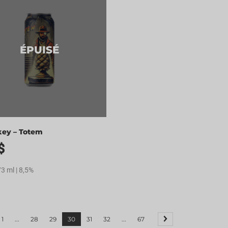
ÉPUISÉ
ey – Totem
$
73 ml | 8,5%
1
...
28
29
30
31
32
...
67