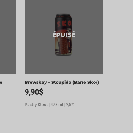
ÉPUISÉ
ne
Brewskey – Stoupido (Barre Skor)
9,90
$
Pastry Stout | 473 ml | 9,5%